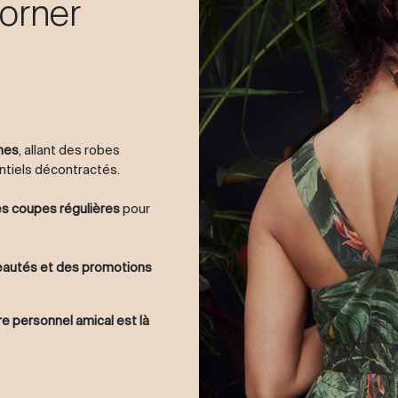
orner
mes
, allant des robes
ntiels décontractés.
des coupes régulières
pour
veautés et des promotions
e personnel amical est là