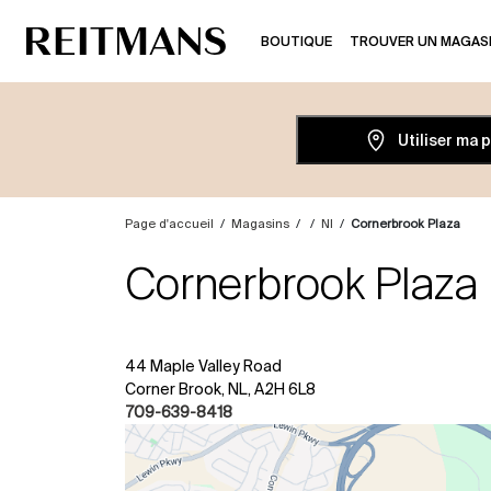
BOUTIQUE
TROUVER UN MAGAS
Utiliser ma 
Page d'accueil
/
Magasins
/
/
Nl
/
Cornerbrook Plaza
Cornerbrook Plaza
44 Maple Valley Road
Corner Brook, NL, A2H 6L8
709-639-8418