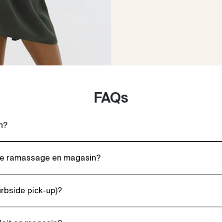
FAQs
n?
r le ramassage en magasin?
rbside pick-up)?