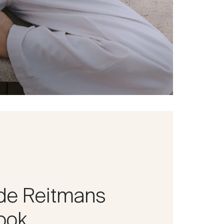
de Reitmans
ook