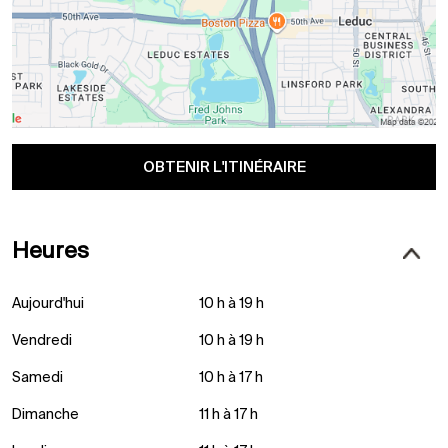
OBTENIR L'ITINÉRAIRE
Heures
Aujourd'hui
10 h à 19 h
Vendredi
10 h à 19 h
Samedi
10 h à 17 h
Dimanche
11 h à 17 h