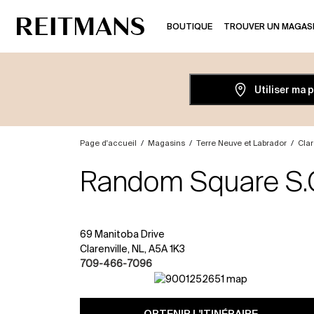
BOUTIQUE
TROUVER UN MAGAS
Utiliser ma 
Page d'accueil
/
Magasins
/
Terre Neuve et Labrador
/
Clar
Random Square S.
69 Manitoba Drive
Clarenville, NL, A5A 1K3
709-466-7096
OBTENIR L'ITINÉRAIRE