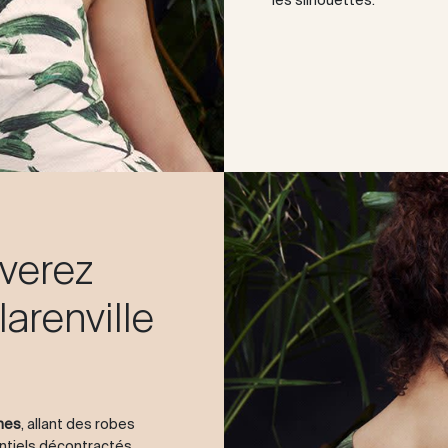
uverez
arenville
mes
, allant des robes
ntiels décontractés.