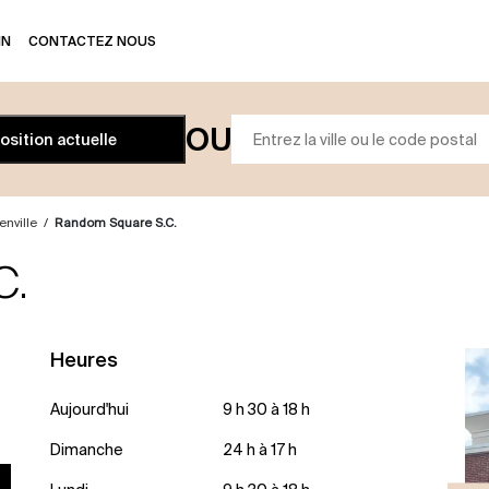
IN
CONTACTEZ NOUS
OU
position actuelle
enville
/
Random Square S.C.
C.
Heures
Aujourd'hui
9 h 30 à 18 h
Dimanche
24 h à 17 h