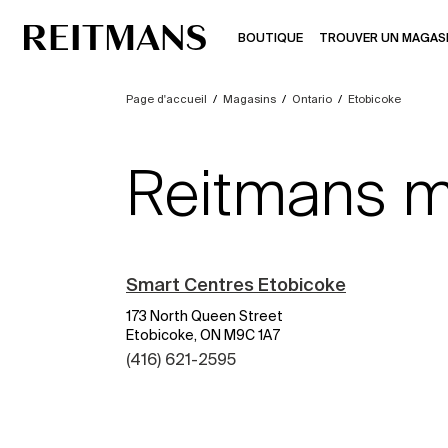
BOUTIQUE
TROUVER UN MAGAS
Page d'accueil
/
Magasins
/
Ontario
/
Etobicoke
Reitmans m
Smart Centres Etobicoke
173 North Queen Street
Etobicoke, ON M9C 1A7
(416) 621-2595