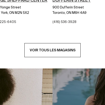
GE SHEPPARD CENTER
DUFFERIN STREET
 Yonge Street
900 Dufferin Street
 York,
ON
M2N 5X2
Toronto,
ON
M6H 4A9
) 225-6405
(416) 536-3928
VOIR TOUS LES MAGASINS