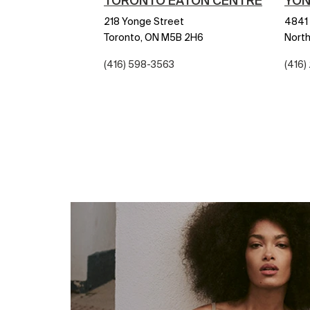
TORONTO EATON CENTRE
YON
218 Yonge Street
4841
Toronto,
ON
M5B 2H6
North
(416) 598-3563
(416