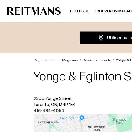
BOUTIQUE
TROUVER UN MAGAS
Utiliser ma 
Page d'accueil
/
Magasins
/
Ontario
/
Toronto
/
Yonge & Eg
Yonge & Eglinton S
2300 Yonge Street
Toronto, ON, M4P 1E4
416-484-4054