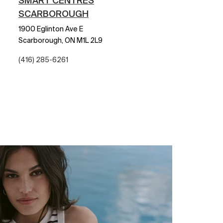
SMART CENTRES
SCARBOROUGH
1900 Eglinton Ave E
Scarborough,
ON
M1L 2L9
(416) 285-6261