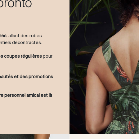
oronto
mes
, allant des robes
ntiels décontractés.
des coupes régulières
pour
veautés et des promotions
e personnel amical est là