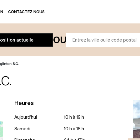
IN
CONTACTEZ NOUS
OU
position actuelle
linton S.C.
.C.
Heures
Aujourd'hui
10 h à 19 h
Samedi
10 h à 18 h