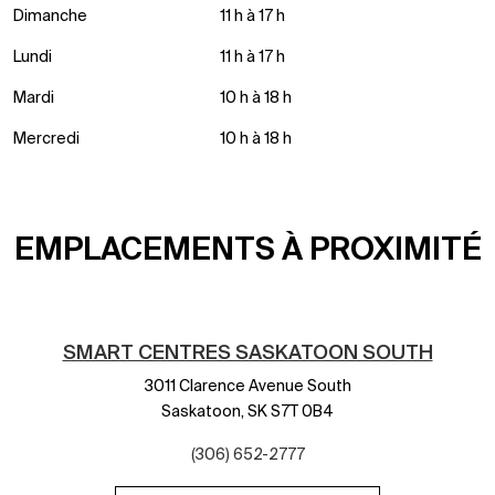
Dimanche
11 h à 17 h
Lundi
11 h à 17 h
Mardi
10 h à 18 h
Mercredi
10 h à 18 h
EMPLACEMENTS À PROXIMITÉ
SMART CENTRES SASKATOON SOUTH
3011 Clarence Avenue South
Saskatoon,
SK
S7T 0B4
(306) 652-2777